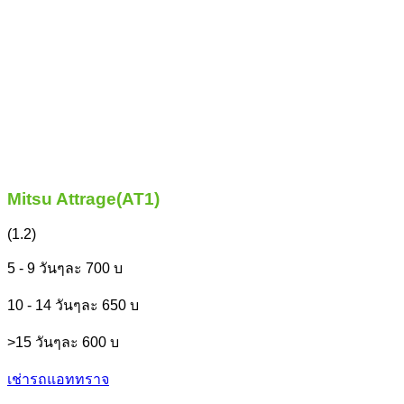
Mitsu Attrage(AT1)
(1.2)
5 - 9 วันๆละ 700 บ
10 - 14 วันๆละ 650 บ
>15 วันๆละ 600 บ
เช่ารถแอททราจ