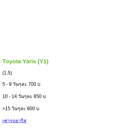
Toyota Yaris (Y1)
(1.5)
5 - 9 วันๆละ 700 บ
10 - 14 วันๆละ 650 บ
>15 วันๆละ 600 บ
เช่ารถยาริส