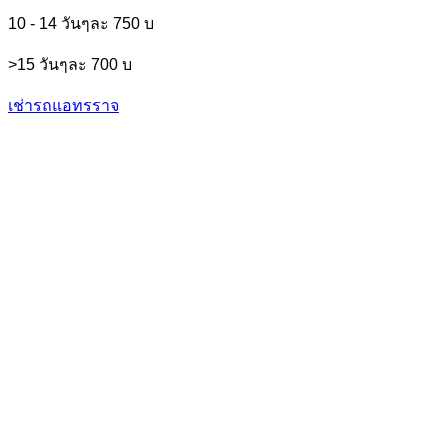
10 - 14 วันๆละ 750 บ
>15 วันๆละ 700 บ
เช่ารถแอทรราจ