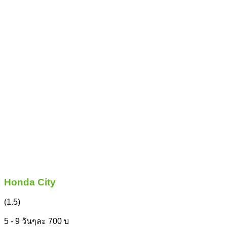
Honda City
(1.5)
5 - 9 วันๆละ 700 บ