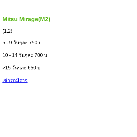
Mitsu Mirage(M2)
(1.2)
5 - 9 วันๆละ 750 บ
10 - 14 วันๆละ 700 บ
>15 วันๆละ 650 บ
เช่ารถมิราจ