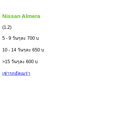
Nissan Almera
(1.2)
5 - 9 วันๆละ 700 บ
10 - 14 วันๆละ 650 บ
>15 วันๆละ 600 บ
เช่ารถอัลเมร่า