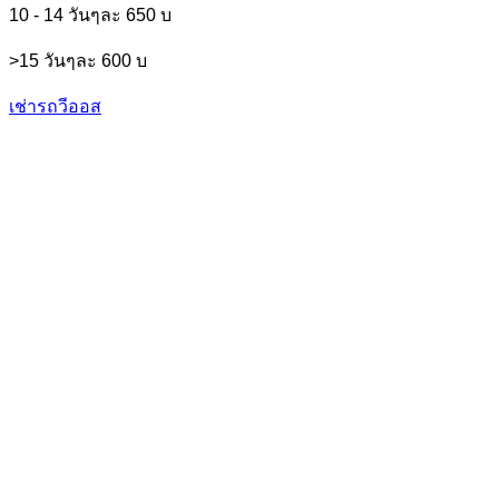
10 - 14 วันๆละ 650 บ
>15 วันๆละ 600 บ
เช่ารถวีออส