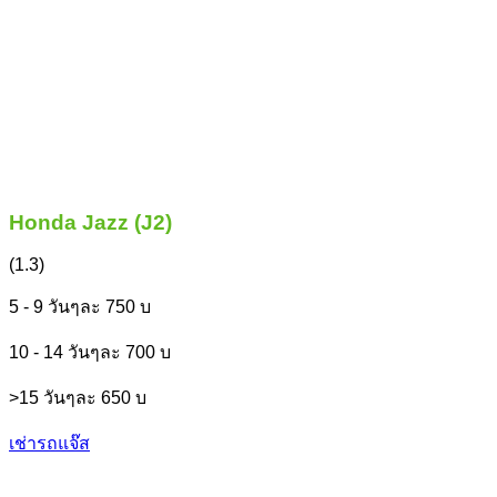
Honda Jazz (J2)
(1.3)
5 - 9 วันๆละ 750 บ
10 - 14 วันๆละ 700 บ
>15 วันๆละ 650 บ
เช่ารถแจ๊ส