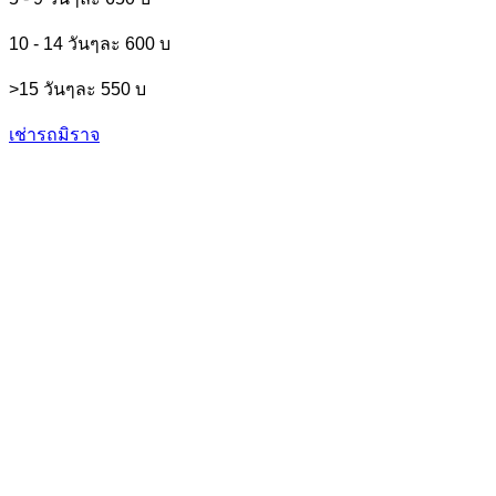
10 - 14 วันๆละ 600 บ
>15 วันๆละ 550 บ
เช่ารถมิราจ