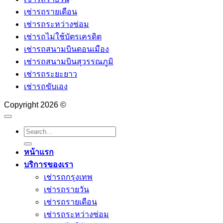
ทริ
ประโยชน์
ขาย
เช่ารถรายเดือน
กรับ
จาก
รถ
เช่ารถระหว่างซ่อม
มือ
การ
มือ
เช่ารถไม่ใช้บัตรเครดิต
ที่
ไม่มี
สอง
เช่ารถสนามบินดอนเมือง
คน
รถ
ที่ไหน
เช่ารถสนามบินสุวรรณภูมิ
มี
ใช้
ดี
เช่ารถระยะยาว
?
รถ
เช่ารถขับเอง
รวม
ต้อง
เว็บ
รู้!
Copyright 2026 ©
ลง
ขาย
รถ
ออนไลน์
หน้าแรก
ฟรี
บริการของเรา
2569
เช่ารถกรุงเทพ
เช่ารถรายวัน
เช่ารถรายเดือน
เช่ารถระหว่างซ่อม