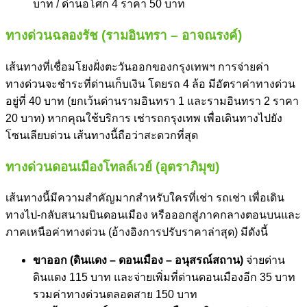
บาท / ด่านอโศก 4 ราคา 50 บาท
ทางด่วนฉลองรัช (รามอินทรา – อาจณรงค์)
เส้นทางที่เชื่อมโยงฝั่งตะวันออกของกรุงเทพฯ การจ่าย
ค่า
ทางด่วน
จะชำระที่ด่านเก็บเงิน โดยรถ 4 ล้อ มีอัตรา
ค่าทางด่วน
อยู่ที่ 40 บาท (ยกเว้นด่านรามอินทรา 1 และรามอินทรา 2 ราคา
20 บาท) หากคุณใช้บริการ เช่ารถกรุงเทพ เพื่อเดินทางไปยัง
โซนเลียบด่วน เส้นทางนี้ถือว่าสะดวกที่สุด
ทางด่วนดอนเมืองโทลล์เวย์ (อุตราภิมุข)
เส้นทางนี้มีความสำคัญมากสำหรับใครที่เช่า รถเช่า เพื่อเดิน
ทางไป-กลับสนามบินดอนเมือง หรือออกสู่ภาคกลางตอนบนและ
ภาคเหนือ
ค่าทางด่วน
(อ้างอิงการปรับราคาล่าสุด) มีดังนี้
ขาออก (ดินแดง – ดอนเมือง – อนุสรณ์สถาน)
จ่ายด่าน
ดินแดง 115 บาท และจ่ายเพิ่มที่ด่านดอนเมืองอีก 35 บาท
รวม
ค่าทางด่วน
ตลอดสาย 150 บาท