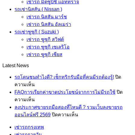
เช่ารถ มิตซูบิชิ แอททราจ
รถเช่านิสสัน ( Nissan )
เช่ารถ นิสสัน มาร์ช
เช่ารถ นิสสัน อัลเมร่า
รถเช่าซูซุกิ ( Suzuki )
เช่ารถ ซูซุกิ สวิฟต์
เช่ารถ ซูซุกิ เซเลริโอ
เช่ารถ ซูซุกิ เซียส
Latest News
รถโดนชนทำไงดี? เช็กทริกรับมือที่คนมีรถต้องรู้!
ปิด
บน
ความเห็น
รถ
FAQการเรียกค่าขาดประโยชน์จากการไม่มีรถใช้
ปิด
โดน
บน
ความเห็น
ชน
FAQการ
ลงประกาศขายรถมือสองที่ไหนดี ? รวมเว็บลงขายรถ
ทำ
เรียก
บน
ออนไลน์ฟรี 2569
ปิดความเห็น
ไงดี?
ค่า
ลง
เช่ารถกรุงเทพ
เช็ก
ขาด
ประกาศ
เช่ารถรายวัน