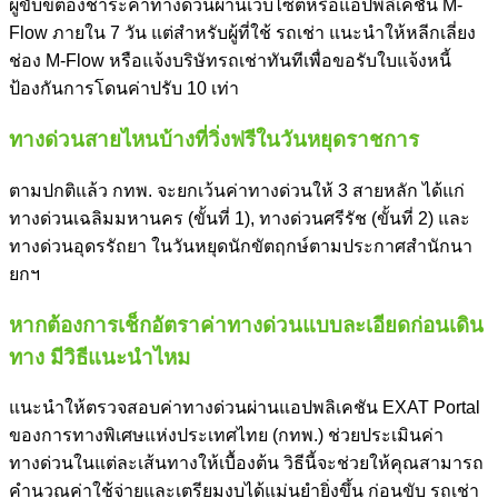
ผู้ขับขี่ต้องชำระ
ค่าทางด่วน
ผ่านเว็บไซต์หรือแอปพลิเคชัน M-
Flow ภายใน 7 วัน แต่สำหรับผู้ที่ใช้ รถเช่า แนะนำให้หลีกเลี่ยง
ช่อง M-Flow หรือแจ้งบริษัทรถเช่าทันทีเพื่อขอรับใบแจ้งหนี้
ป้องกันการโดนค่าปรับ 10 เท่า
ทางด่วนสายไหนบ้างที่วิ่งฟรีในวันหยุดราชการ
ตามปกติแล้ว กทพ. จะยกเว้น
ค่าทางด่วน
ให้ 3 สายหลัก ได้แก่
ทางด่วนเฉลิมมหานคร (ขั้นที่ 1), ทางด่วนศรีรัช (ขั้นที่ 2) และ
ทางด่วนอุดรรัถยา ในวันหยุดนักขัตฤกษ์ตามประกาศสำนักนา
ยกฯ
หากต้องการเช็กอัตรา
ค่าทางด่วน
แบบละเอียดก่อนเดิน
ทาง มีวิธีแนะนำไหม
แนะนำให้ตรวจสอบ
ค่าทางด่วน
ผ่านแอปพลิเคชัน EXAT Portal
ของการทางพิเศษแห่งประเทศไทย (กทพ.) ช่วยประเมิน
ค่า
ทางด่วน
ในแต่ละเส้นทางให้เบื้องต้น วิธีนี้จะช่วยให้คุณสามารถ
คำนวณค่าใช้จ่ายและเตรียมงบได้แม่นยำยิ่งขึ้น ก่อนขับ รถเช่า