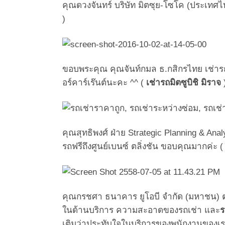
คุณดวงจันทร์ บริษัท มิตซุย-โซโค (ประเทศไท
)
ขอบพระคุณ คุณจันท์กมล ธ.กสิกรไทย เช่ารถกับ
อร์คาร์เร๊นต์นะคะ ^^ (
เช่ารถมิตซูบิชิ มิราจ
คุณสุทธิพงศ์ ฝ่าย Strategic Planning & Anal
รถฟรีถึงศูนย์เบนซ์ ตลิ่งชัน ขอบคุณมากค่ะ 
คุณกรชศา ธนาคาร ยูโอบี จำกัด (มหาชน) 
ในด้านบริการ ความสะอาดของรถเช่า และ
ร
เติมว่าประทับใจในบริการของพนักงานของ