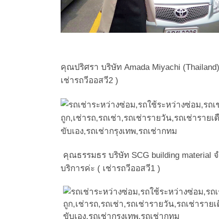
คุณปริศรา บริษัท Amada Miyachi (Thailand)
เช่ารถวีออสวี2 )
คุณธรรมธร บริษัท SCG building material จำก
บริการค่ะ ( เช่ารถวีออสวี1 )