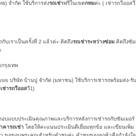
ย) จำกัด ใช้บริการส่ง
รถเช่า
ฟรีในเขต
กทม
ค่ะ ( เช่ารถวีออสวี
เราเป็นครั้งที่ 2 แล้วค่ะ คิดถึง
รถเช่าระหว่างซ่อม
คิดถึงซัม
)
ysis บริษัท บ้านปู จำกัด (มหาชน) ใช้บริการเช่ารถพร้อมส่ง-รั
(
เช่ารถวีออส
วี1)
ตอบแบบประเมินคุณภาพและบริการหลังการเช่ารถกับซัมเมอร์
าคารถเช่า
โดยให้คะแนนประเมินดีเยี่ยมทุกข้อ และเขียนเพิ่ม
เรา ขอขอบพระคุณสำหรับคำชมค่ะ คำชมของลูกค้าคือกำลังใจ