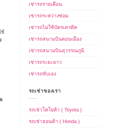
เช่ารถรายเดือน
เช่ารถระหว่างซ่อม
เช่ารถไม่ใช้บัตรเครดิต
ช้
เช่ารถสนามบินดอนเมือง
ย
เช่ารถสนามบินสุวรรณภูมิ
เช่ารถระยะยาว
เช่ารถขับเอง
รถเช่าของเรา
อค
รถเช่าโตโยต้า ( Toyota )
รถเช่าฮอนด้า ( Honda )