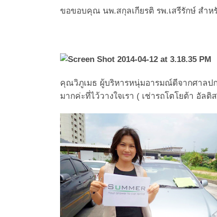
ขอขอบคุณ นพ.สกุลเกียรติ รพ.เสรีรักษ์ สำห
คุณวิภูเมธ ผู้บริหารหนุ่มอารมณ์ดีจากศาลป
มากค่ะที่ไว้วางใจเรา ( เช่ารถโตโยต้า อัลติส