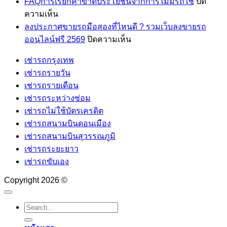
รถ
FAQการเรียกค่าขาดประโยชน์จากการไม่มีรถใช้
ปิด
โดน
บน
ความเห็น
ชน
FAQการ
ลงประกาศขายรถมือสองที่ไหนดี ? รวมเว็บลงขายรถ
ทำ
เรียก
บน
ออนไลน์ฟรี 2569
ปิดความเห็น
ไงดี?
ค่า
ลง
เช่ารถกรุงเทพ
เช็ก
ขาด
ประกาศ
เช่ารถรายวัน
ทริ
ประโยชน์
ขาย
เช่ารถรายเดือน
กรับ
จาก
รถ
เช่ารถระหว่างซ่อม
มือ
การ
มือ
เช่ารถไม่ใช้บัตรเครดิต
ที่
ไม่มี
สอง
เช่ารถสนามบินดอนเมือง
คน
รถ
ที่ไหน
เช่ารถสนามบินสุวรรณภูมิ
มี
ใช้
ดี
เช่ารถระยะยาว
?
รถ
เช่ารถขับเอง
รวม
ต้อง
เว็บ
รู้!
Copyright 2026 ©
ลง
ขาย
รถ
ออนไลน์