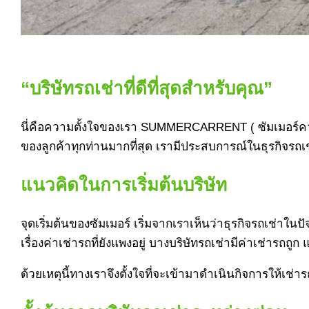
“บริษัทรถเช่าที่ดีที่สุดสำหรับคุณ”
นี่คือความตั้งใจของเรา SUMMERCARRENT ( ซัมเมอร์คาร์เ
ของลูกค้าทุกท่านมากที่สุด เรามีประสบการณ์ในธุรกิจรถ
แนวคิดในการเริ่มต้นบริษัท
จุดเริ่มต้นของซัมเมอร์ เริ่มจากเราเห็นว่าธุรกิจรถเช่าใน
เรื่องค่าเช่ารถที่ยังแพงอยู่ บางบริษัทรถเช่ามีค่าเช่ารถ
ด้วยเหตุนี้ทางเราจึงตั้งใจที่จะเข้ามาดำเนินกิจการให้เช