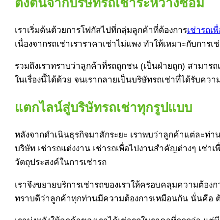
ตั้งต้นจากบริษัทรถเช่าระหว่างซ่อม
เราเริ่มต้นด้วยการโฟกัสไปที่กลุ่มลูกค้าที่ต้องการ
เช่ารถเพื
เนื่องจากรถเช่าเราราคาเช่าไม่แพง ทำให้เหมาะกับการเช
รวมถึงเราทราบว่าลูกค้าที่รถถูกชน (เป็นฝ่ายถูก) สามารถเรี
ในเรื่องนี้ได้ด้วย จนเรากลายเป็นบริษัทรถเช่าที่ได้รับค
แตกไลน์สู่บริษัทรถเช่าทุกรูปแบบ
หลังจากดำเนินธุรกิจมาสักระยะ เราพบว่าลูกค้าแต่ละท่าน
บริษัท เช่ารถแต่งงาน เช่ารถเพื่อไปงานสำคัญต่างๆ เช่า
วัตถุประสงค์ในการเช่ารถ
เราจึงขยายบริการเช่ารถของเราให้ครอบคลุมความต้องการข
ทราบดีว่าลูกค้าทุกท่านมีความต้องการเหมือนกัน นั่นคือ ต