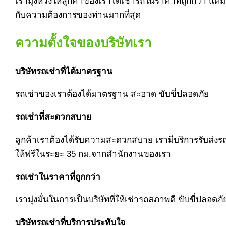
เรามุ่งหวังให้ลูกค้าของเราได้เช่ารถในราคาที่ถูกกว่า แต
กับความต้องการของท่านมากที่สุด
ความตั้งใจของบริษัทเรา
บริษัทรถเช่าที่ได้มาตรฐาน
รถเช่าของเราต้องได้มาตรฐาน สะอาด ขับขี่ปลอดภัย
รถเช่าที่สะดวกสบาย
ลูกค้าเราต้องได้รับความสะดวกสบาย เรามีบริการรับส่งรถท
ให้ฟรีในระยะ 35 กม.จากสำนักงานของเรา
รถเช่าในราคาที่ถูกกว่า
เรามุ่งมั่นในการเป็นบริษัทที่ให้เช่ารถสภาพดี ขับขี่ปล
บริษัทรถเช่าที่บริการประทับใจ