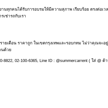
า พนักงานทุกคนได้รับการอบรมให้มีความสุภาพ เรียบร้อย ตรงต่อเ
ารเช่ารถกับเรา
รายวันรายเดือน ราคาถูก ในเขตกรุงเทพและรอบกทม ไม่ว่าคุณจ
่านด้วย
0-8822, 02-100-6365, Line ID : @summercarrent ( ใส่ @ ด้า