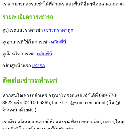
เราสามารถส่งรถเช่าได้ที่สำเหร่ และพื้นที่อื่นๆที่คุณลค.สะดวก
รายละเอียดการเช่ารถ
ดูรุ่นรถและราคาเช่า
เช่ารถราคาถูก
ดูเอกสารที่ใช้ในการเช่า
คลิกที่นี่
ดูเงื่อนไขการเช่า
คลิกที่นี่
กลับสู่หน้าแรก
เช่ารถ
ติดต่อเช่ารถสำเหร่
หากสนใจเช่ารถสำเหร่ กรุณาโทรจองรถเช่าได้ที่ 089-770-
8822 หรือ 02-100-6365, Line ID : @summercarrent ( ใส่ @
ด้านหน้าด้วยค่ะ )
เรามีรถเก๋งหลากหลายยี่ห้อและรุ่น ทั้งรถขนาดเล็ก, กลาง,ใหญ่
รวมถึงอีโค่คาร์ (eco car)ให้เช่า เช่น