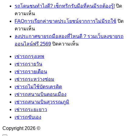
รถโดนชนทำไงดี? เช็กทริกรับมือที่คนมีรถต้องรู้!
ปิด
บน
ความเห็น
รถ
FAQการเรียกค่าขาดประโยชน์จากการไม่มีรถใช้
ปิด
โดน
บน
ความเห็น
ชน
FAQการ
ลงประกาศขายรถมือสองที่ไหนดี ? รวมเว็บลงขายรถ
ทำ
เรียก
บน
ออนไลน์ฟรี 2569
ปิดความเห็น
ไงดี?
ค่า
ลง
เช่ารถกรุงเทพ
เช็ก
ขาด
ประกาศ
เช่ารถรายวัน
ทริ
ประโยชน์
ขาย
เช่ารถรายเดือน
กรับ
จาก
รถ
เช่ารถระหว่างซ่อม
มือ
การ
มือ
เช่ารถไม่ใช้บัตรเครดิต
ที่
ไม่มี
สอง
เช่ารถสนามบินดอนเมือง
คน
รถ
ที่ไหน
เช่ารถสนามบินสุวรรณภูมิ
มี
ใช้
ดี
เช่ารถระยะยาว
?
รถ
เช่ารถขับเอง
รวม
ต้อง
เว็บ
รู้!
Copyright 2026 ©
ลง