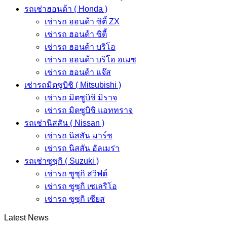
รถเช่าฮอนด้า ( Honda )
เช่ารถ ฮอนด้า ซิตี้ ZX
เช่ารถ ฮอนด้า ซิตี้
เช่ารถ ฮอนด้า บริโอ
เช่ารถ ฮอนด้า บริโอ อเมซ
เช่ารถ ฮอนด้า แจ๊ส
เช่ารถมิตซูบิชิ ( Mitsubishi )
เช่ารถ มิตซูบิชิ มิราจ
เช่ารถ มิตซูบิชิ แอททราจ
รถเช่านิสสัน ( Nissan )
เช่ารถ นิสสัน มาร์ช
เช่ารถ นิสสัน อัลเมร่า
รถเช่าซูซุกิ ( Suzuki )
เช่ารถ ซูซุกิ สวิฟต์
เช่ารถ ซูซุกิ เซเลริโอ
เช่ารถ ซูซุกิ เซียส
Latest News