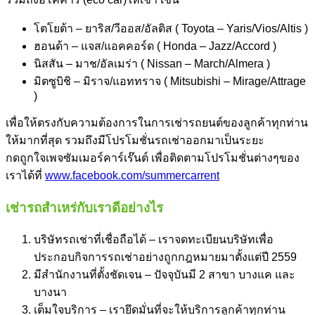
โตโยต้า – ยาริส/วีออส/อัลติส ( Toyota – Yaris/Vios/Altis )
ฮอนด้า – แจส/แอคคอร์ด ( Honda – Jazz/Accord )
นิสสัน – มาช/อัลเมร่า ( Nissan – March/Almera )
มิตซูบิชิ – มิราจ/แอททราจ ( Mitsubishi – Mirage/Attrage
)
เพื่อให้ตรงกับความต้องการในการเช่ารถยนต์ของลูกค้าทุกท่าน
ให้มากที่สุด รวมถึงมีโปรโมชั่นรถเช่าออกมาเป็นระยะ
กดถูกใจเพจซัมเมอร์คาร์เร๊นต์ เพื่อติดตามโปรโมชั่นต่างๆของ
เราได้ที่
www.facebook.com/summercarrent
เช่ารถสำเหร่กับเราดีอย่างไร
บริษัทรถเช่าที่เชื่อถือได้ – เราจดทะเบียนบริษัทเพื่อ
ประกอบกิจการรถเช่าอย่างถูกกฎหมายมาตั้งแต่ปี 2559
มีสำนักงานที่ตั้งชัดเจน – ปัจจุบันมี 2 สาขา บางแค และ
บางนา
เต็มใจบริการ – เรายึดมั่นที่จะให้บริการลูกค้าทุกท่าน