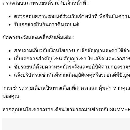
ตรวจสอบสภาพรถยนต์ร่วมกับเจ้าหน้าที่ :
ตรวจสอบสภาพรถยนต์ร่วมกับเจ้าหน้าที่เพื่อยืนยันความเ
รับเอกสารยืนยันการคืนรถยนต์
ข้อควรระวังและเคล็ดลับเพิ่มเติม :
สอบถามเกี่ยวกับเงื่อนไขการยกเลิกสัญญาและค่าใช้จ่าย
เก็บเอกสารสำคัญ เช่น สัญญาเช่า ใบเสร็จ และเอกสารป
ขับรถยนต์ด้วยความระมัดระวังและปฏิบัติตามกฎจราจ
แจ้งบริษัทรถเช่าทันทีหากเกิดอุบัติเหตุหรือรถยนต์มีปัญ
การเช่ารถรายเดือนเป็นทางเลือกที่สะดวกและคุ้มค่า หากคุณศ
ของคุณ
หากคุณสนใจเช่ารถรายเดือน สามารถมาเช่ารถกับSUMMERC