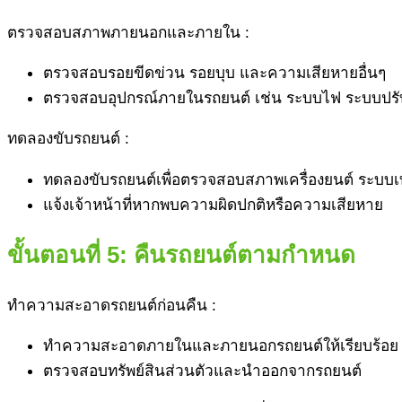
ตรวจสอบสภาพภายนอกและภายใน :
ตรวจสอบรอยขีดข่วน รอยบุบ และความเสียหายอื่นๆ
ตรวจสอบอุปกรณ์ภายในรถยนต์ เช่น ระบบไฟ ระบบป
ทดลองขับรถยนต์ :
ทดลองขับรถยนต์เพื่อตรวจสอบสภาพเครื่องยนต์ ระบบ
แจ้งเจ้าหน้าที่หากพบความผิดปกติหรือความเสียหาย
ขั้นตอนที่ 5: คืนรถยนต์ตามกำหนด
ทำความสะอาดรถยนต์ก่อนคืน :
ทำความสะอาดภายในและภายนอกรถยนต์ให้เรียบร้อย (เช
ตรวจสอบทรัพย์สินส่วนตัวและนำออกจากรถยนต์