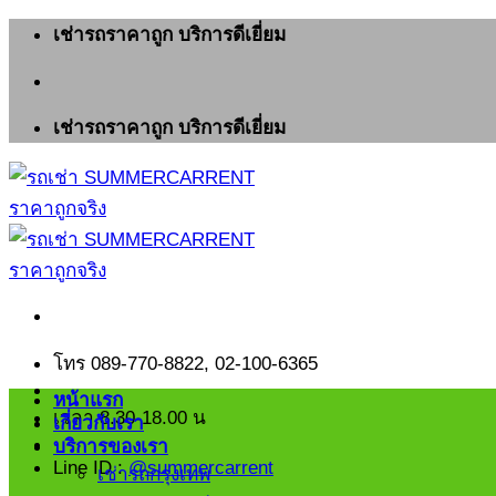
ข้าม
เช่ารถราคาถูก บริการดีเยี่ยม
ไป
ยัง
เนื้อหา
เช่ารถราคาถูก บริการดีเยี่ยม
โทร 089-770-8822, 02-100-6365
หน้าแรก
เวลา 8.30-18.00 น
เกี่ยวกับเรา
บริการของเรา
Line ID :
@summercarrent
เช่ารถกรุงเทพ