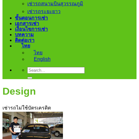
เช่ารถสนามบินสุวรรณภูมิ
เช่ารถระยะยาว
ขั้นตอนการเช่า
เอกสารเช่า
เงื่อนไขการเช่า
บทความ
ติดต่อเรา
ไทย
ไทย
English
Design
เช่ารถไม่ใช้บัตรเครดิต