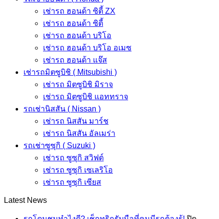
เช่ารถ ฮอนด้า ซิตี้ ZX
เช่ารถ ฮอนด้า ซิตี้
เช่ารถ ฮอนด้า บริโอ
เช่ารถ ฮอนด้า บริโอ อเมซ
เช่ารถ ฮอนด้า แจ๊ส
เช่ารถมิตซูบิชิ ( Mitsubishi )
เช่ารถ มิตซูบิชิ มิราจ
เช่ารถ มิตซูบิชิ แอททราจ
รถเช่านิสสัน ( Nissan )
เช่ารถ นิสสัน มาร์ช
เช่ารถ นิสสัน อัลเมร่า
รถเช่าซูซุกิ ( Suzuki )
เช่ารถ ซูซุกิ สวิฟต์
เช่ารถ ซูซุกิ เซเลริโอ
เช่ารถ ซูซุกิ เซียส
Latest News
รถโดนชนทำไงดี? เช็กทริกรับมือที่คนมีรถต้องรู้!
ปิด