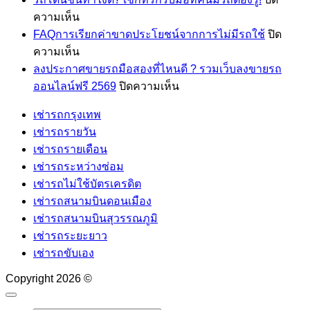
บน
ความเห็น
รถ
FAQการเรียกค่าขาดประโยชน์จากการไม่มีรถใช้
ปิด
โดน
บน
ความเห็น
ชน
FAQการ
ลงประกาศขายรถมือสองที่ไหนดี ? รวมเว็บลงขายรถ
ทำ
เรียก
บน
ออนไลน์ฟรี 2569
ปิดความเห็น
ไงดี?
ค่า
ลง
เช่ารถกรุงเทพ
เช็ก
ขาด
ประกาศ
เช่ารถรายวัน
ทริ
ประโยชน์
ขาย
เช่ารถรายเดือน
กรับ
จาก
รถ
เช่ารถระหว่างซ่อม
มือ
การ
มือ
เช่ารถไม่ใช้บัตรเครดิต
ที่
ไม่มี
สอง
เช่ารถสนามบินดอนเมือง
คน
รถ
ที่ไหน
เช่ารถสนามบินสุวรรณภูมิ
มี
ใช้
ดี
เช่ารถระยะยาว
?
รถ
เช่ารถขับเอง
รวม
ต้อง
เว็บ
รู้!
Copyright 2026 ©
ลง
ขาย