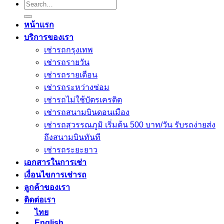
รถ
ออนไลน์
หน้าแรก
ฟรี
บริการของเรา
2569
เช่ารถกรุงเทพ
เช่ารถรายวัน
เช่ารถรายเดือน
เช่ารถระหว่างซ่อม
เช่ารถไม่ใช้บัตรเครดิต
เช่ารถสนามบินดอนเมือง
เช่ารถสุวรรณภูมิ เริ่มต้น 500 บาท/วัน รับรถง่ายส่ง
ถึงสนามบินทันที
เช่ารถระยะยาว
เอกสารในการเช่า
เงื่อนไขการเช่ารถ
ลูกค้าของเรา
ติดต่อเรา
ไทย
English