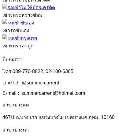
เช่ารถระหว่างซ่อม
เช่ารถขับเอง
เช่ารถราคาถูก
ติดต่อเรา
โทร 089-770-8822, 02-100-6365
Line ID : @summercarrent
E-mail : summercarrent@hotmail.com
สาขาบางแค
467/1 ถ.บางแวก แขวงบางไผ่ เขตบางแค กทม. 10160
สาขาบางนา