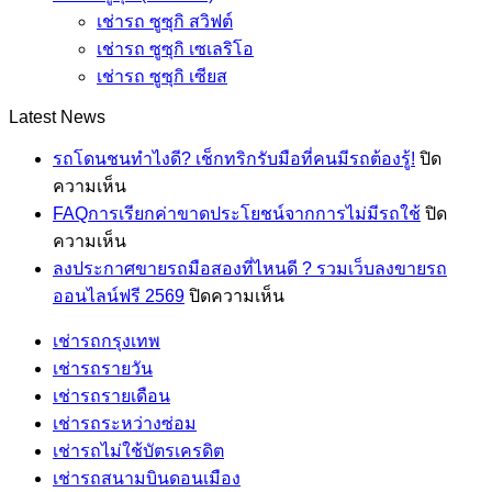
เช่ารถ ซูซุกิ สวิฟต์
เช่ารถ ซูซุกิ เซเลริโอ
เช่ารถ ซูซุกิ เซียส
Latest News
รถโดนชนทำไงดี? เช็กทริกรับมือที่คนมีรถต้องรู้!
ปิด
บน
ความเห็น
รถ
FAQการเรียกค่าขาดประโยชน์จากการไม่มีรถใช้
ปิด
โดน
บน
ความเห็น
ชน
FAQการ
ลงประกาศขายรถมือสองที่ไหนดี ? รวมเว็บลงขายรถ
ทำ
เรียก
บน
ออนไลน์ฟรี 2569
ปิดความเห็น
ไงดี?
ค่า
ลง
เช่ารถกรุงเทพ
เช็ก
ขาด
ประกาศ
เช่ารถรายวัน
ทริ
ประโยชน์
ขาย
เช่ารถรายเดือน
กรับ
จาก
รถ
เช่ารถระหว่างซ่อม
มือ
การ
มือ
เช่ารถไม่ใช้บัตรเครดิต
ที่
ไม่มี
สอง
เช่ารถสนามบินดอนเมือง
คน
รถ
ที่ไหน