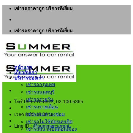
ข้าม
เช่ารถราคาถูก บริการดีเยี่ยม
ไป
ยัง
เนื้อหา
เช่ารถราคาถูก บริการดีเยี่ยม
หน้าแรก
เกี่ยวกับเรา
บริการของเรา
เช่ารถกรุงเทพ
เช่ารถนนทบุรี
เช่ารถรายวัน
โทร 089-770-8822, 02-100-6365
เช่ารถรายเดือน
เช่ารถระหว่างซ่อม
เวลา 8.30-18.00 น
เช่ารถไม่ใช้บัตรเครดิต
Line ID :
@summercarrent
เช่ารถสนามบินดอนเมือง