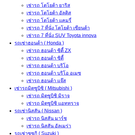
เช่ารถ โตโยต้า ยาริส
เช่ารถ โตโยต้า อัลติส
เช่ารถ โตโยต้า แคมรี่
เช่ารถ 7 ที่นั่ง โตโยต้า เซียนต้า
เช่ารถ 7 ที่นั่ง SUV Toyota innova
รถเช่าฮอนด้า ( Honda )
เช่ารถ ฮอนด้า ซิตี้ ZX
เช่ารถ ฮอนด้า ซิตี้
เช่ารถ ฮอนด้า บริโอ
เช่ารถ ฮอนด้า บริโอ อเมซ
เช่ารถ ฮอนด้า แจ๊ส
เช่ารถมิตซูบิชิ ( Mitsubishi )
เช่ารถ มิตซูบิชิ มิราจ
เช่ารถ มิตซูบิชิ แอททราจ
รถเช่านิสสัน ( Nissan )
เช่ารถ นิสสัน มาร์ช
เช่ารถ นิสสัน อัลเมร่า
รถเช่าซูซุกิ ( Suzuki )