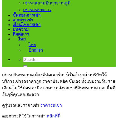
เช่ารถสนามบินสุวรรณภูมิ
เช่ารถระยะยาว
ขั้นตอนการเช่า
เอกสารเช่า
เงื่อนไขการเช่า
บทความ
ติดต่อเรา
ไทย
ไทย
English
เช่ารถจันทรเกษม ต้องที่ซัมเมอร์คาร์เร๊นต์ เราเป็นบริษัทให้
บริการเช่ารถราคาถูก ราคาประหยัด ขับเอง ทั้งแบบรายวัน ราย
เดือน ไม่ใช้บัตรเครดิต สามารถส่งรถเช่าที่จันทรเกษม และพื้นที่
อื่นๆที่คุณลค.สะดวก
ดูรุ่นรถและราคาเช่า
ราคารถเช่า
ดูเอกสารที่ใช้ในการเช่า
คลิกที่นี่