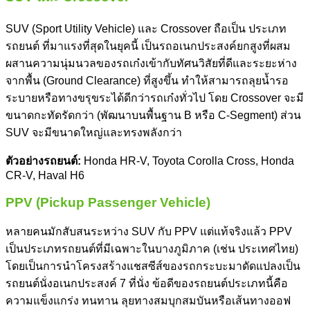
SUV (Sport Utility Vehicle) และ Crossover ถือเป็น ประเภท
รถยนต์ ที่มาแรงที่สุดในยุคนี้ เป็นรถอเนกประสงค์ยกสูงที่ผสม
ผสานความนุ่มนวลของรถเก๋งเข้ากับทัศนวิสัยที่ดีและระยะห่าง
จากพื้น (Ground Clearance) ที่สูงขึ้น ทำให้สามารถลุยน้ำรอ
ระบายหรือทางขรุขระได้ดีกว่ารถเก๋งทั่วไป โดย Crossover จะมี
ขนาดกะทัดรัดกว่า (พัฒนาบนพื้นฐาน B หรือ C-Segment) ส่วน
SUV จะมีขนาดใหญ่และทรงพลังกว่า
ตัวอย่างรถยนต์:
Honda HR-V, Toyota Corolla Cross, Honda
CR-V, Haval H6
PPV (Pickup Passenger Vehicle)
หลายคนมักสับสนระหว่าง SUV กับ PPV แต่แท้จริงแล้ว PPV
เป็น
ประเภทรถยนต์
ที่มีเฉพาะในบางภูมิภาค (เช่น ประเทศไทย)
โดยเป็นการนำโครงสร้างแชสซีส์ของรถกระบะมาดัดแปลงเป็น
รถยนต์นั่งอเนกประสงค์ 7 ที่นั่ง ข้อดีของรถยนต์ประเภทนี้คือ
ความแข็งแกร่ง ทนทาน ลุยทางสมบุกสมบันหรือเส้นทางออฟ