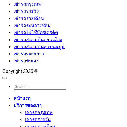
เช่ารถกรุงเทพ
เช็ก
ขาด
ประกาศ
เช่ารถรายวัน
ทริ
ประโยชน์
ขาย
เช่ารถรายเดือน
กรับ
จาก
รถ
เช่ารถระหว่างซ่อม
มือ
การ
มือ
เช่ารถไม่ใช้บัตรเครดิต
ที่
ไม่มี
สอง
เช่ารถสนามบินดอนเมือง
คน
รถ
ที่ไหน
เช่ารถสนามบินสุวรรณภูมิ
มี
ใช้
ดี
เช่ารถระยะยาว
?
รถ
เช่ารถขับเอง
รวม
ต้อง
เว็บ
รู้!
Copyright 2026 ©
ลง
ขาย
รถ
ออนไลน์
หน้าแรก
ฟรี
บริการของเรา
2569
เช่ารถกรุงเทพ
เช่ารถรายวัน
เช่ารถรายเดือน