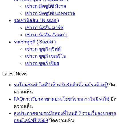
เช่ารถ มิตซูบิชิ มิราจ
เช่ารถ มิตซูบิชิ แอททราจ
รถเช่านิสสัน ( Nissan )
เช่ารถ นิสสัน มาร์ช
เช่ารถ นิสสัน อัลเมร่า
รถเช่าซูซุกิ ( Suzuki )
เช่ารถ ซูซุกิ สวิฟต์
เช่ารถ ซูซุกิ เซเลริโอ
เช่ารถ ซูซุกิ เซียส
Latest News
รถโดนชนทำไงดี? เช็กทริกรับมือที่คนมีรถต้องรู้!
ปิด
บน
ความเห็น
รถ
FAQการเรียกค่าขาดประโยชน์จากการไม่มีรถใช้
ปิด
โดน
บน
ความเห็น
ชน
FAQการ
ลงประกาศขายรถมือสองที่ไหนดี ? รวมเว็บลงขายรถ
ทำ
เรียก
บน
ออนไลน์ฟรี 2569
ปิดความเห็น
ไงดี?
ค่า
ลง