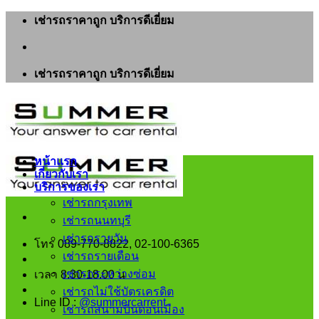
ข้าม
เช่ารถราคาถูก บริการดีเยี่ยม
ไป
ยัง
เนื้อหา
เช่ารถราคาถูก บริการดีเยี่ยม
หน้าแรก
เกี่ยวกับเรา
บริการของเรา
เช่ารถกรุงเทพ
เช่ารถนนทบุรี
เช่ารถรายวัน
โทร 089-770-8822, 02-100-6365
เช่ารถรายเดือน
เช่ารถระหว่างซ่อม
เวลา 8.30-18.00 น
เช่ารถไม่ใช้บัตรเครดิต
Line ID :
@summercarrent
เช่ารถสนามบินดอนเมือง