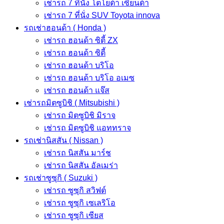
เช่ารถ 7 ที่นั่ง โตโยต้า เซียนต้า
เช่ารถ 7 ที่นั่ง SUV Toyota innova
รถเช่าฮอนด้า ( Honda )
เช่ารถ ฮอนด้า ซิตี้ ZX
เช่ารถ ฮอนด้า ซิตี้
เช่ารถ ฮอนด้า บริโอ
เช่ารถ ฮอนด้า บริโอ อเมซ
เช่ารถ ฮอนด้า แจ๊ส
เช่ารถมิตซูบิชิ ( Mitsubishi )
เช่ารถ มิตซูบิชิ มิราจ
เช่ารถ มิตซูบิชิ แอททราจ
รถเช่านิสสัน ( Nissan )
เช่ารถ นิสสัน มาร์ช
เช่ารถ นิสสัน อัลเมร่า
รถเช่าซูซุกิ ( Suzuki )
เช่ารถ ซูซุกิ สวิฟต์
เช่ารถ ซูซุกิ เซเลริโอ
เช่ารถ ซูซุกิ เซียส