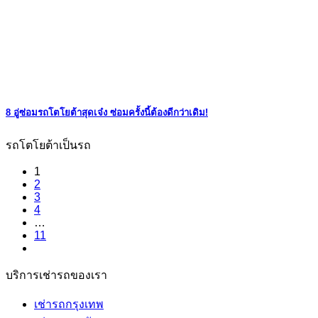
8 อู่ซ่อมรถโตโยต้าสุดเจ๋ง ซ่อมครั้งนี้ต้องดีกว่าเดิม!
รถโตโยต้าเป็นรถ
1
2
3
4
…
11
บริการเช่ารถของเรา
เช่ารถกรุงเทพ