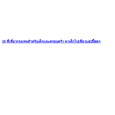
10 ที่เที่ยวกรุงเทพสำหรับเด็กและครอบครัว พาเด็กไปเที่ยวแฮปปี้สุดๆ