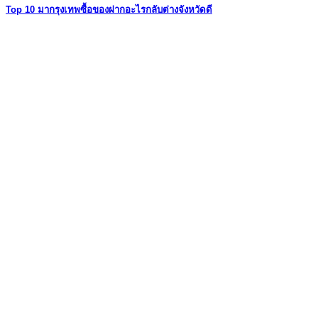
Top 10 มากรุงเทพซื้อของฝากอะไรกลับต่างจังหวัดดี