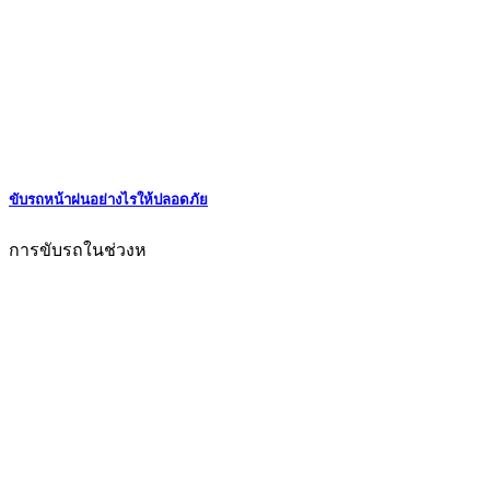
ขับรถหน้าฝนอย่างไรให้ปลอดภัย
การขับรถในช่วงห