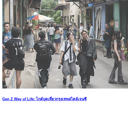
Gen Z Way of Life: ไกด์บุคเที่ยวกรุงเทพสไตล์เจนซี