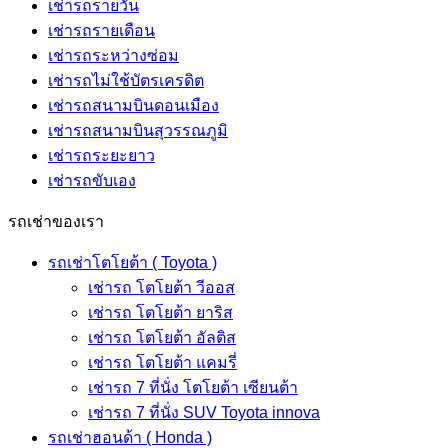
เช่ารถรายวัน
เช่ารถรายเดือน
เช่ารถระหว่างซ่อม
เช่ารถไม่ใช้บัตรเครดิต
เช่ารถสนามบินดอนเมือง
เช่ารถสนามบินสุวรรณภูมิ
เช่ารถระยะยาว
เช่ารถขับเอง
รถเช่าของเรา
รถเช่าโตโยต้า ( Toyota )
เช่ารถ โตโยต้า วีออส
เช่ารถ โตโยต้า ยาริส
เช่ารถ โตโยต้า อัลติส
เช่ารถ โตโยต้า แคมรี่
เช่ารถ 7 ที่นั่ง โตโยต้า เซียนต้า
เช่ารถ 7 ที่นั่ง SUV Toyota innova
รถเช่าฮอนด้า ( Honda )