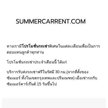
ทางเรามี
โปรโมชั่นรถเช่า
พิเศษในแต่ละเดือนเพื่อเป็นการ
ตอบแทนลูกค้าทุกท่าน
โปรโมชั่นรถเช่าประจำเดือนนี้ ได้แก่
บริการรับส่งรถเช่าฟรีในรัศมี 30 กม.(จากที่ตั้งของ
ซัมเมอร์ ทั้งในเขตกรุงเทพและปริมณฑล) เมื่อเช่ารถกับ
ซัมเมอร์คาร์เร๊นต์ 15 วันขึ้นไป