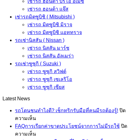
เช่ารถ ฮอนด้า บริโอ อเมซ
เช่ารถ ฮอนด้า แจ๊ส
เช่ารถมิตซูบิชิ ( Mitsubishi )
เช่ารถ มิตซูบิชิ มิราจ
เช่ารถ มิตซูบิชิ แอททราจ
รถเช่านิสสัน ( Nissan )
เช่ารถ นิสสัน มาร์ช
เช่ารถ นิสสัน อัลเมร่า
รถเช่าซูซุกิ ( Suzuki )
เช่ารถ ซูซุกิ สวิฟต์
เช่ารถ ซูซุกิ เซเลริโอ
เช่ารถ ซูซุกิ เซียส
Latest News
รถโดนชนทำไงดี? เช็กทริกรับมือที่คนมีรถต้องรู้!
ปิด
บน
ความเห็น
รถ
FAQการเรียกค่าขาดประโยชน์จากการไม่มีรถใช้
ปิด
โดน
บน
ความเห็น