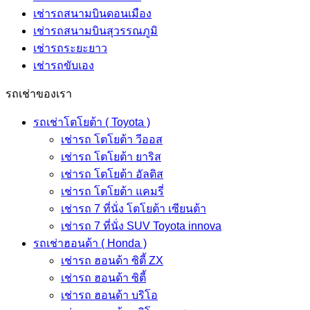
เช่ารถสนามบินดอนเมือง
เช่ารถสนามบินสุวรรณภูมิ
เช่ารถระยะยาว
เช่ารถขับเอง
รถเช่าของเรา
รถเช่าโตโยต้า ( Toyota )
เช่ารถ โตโยต้า วีออส
เช่ารถ โตโยต้า ยาริส
เช่ารถ โตโยต้า อัลติส
เช่ารถ โตโยต้า แคมรี่
เช่ารถ 7 ที่นั่ง โตโยต้า เซียนต้า
เช่ารถ 7 ที่นั่ง SUV Toyota innova
รถเช่าฮอนด้า ( Honda )
เช่ารถ ฮอนด้า ซิตี้ ZX
เช่ารถ ฮอนด้า ซิตี้
เช่ารถ ฮอนด้า บริโอ