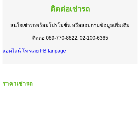
ติดต่อเช่ารถ
สนใจเช่ารถพร้อมโปรโมชั่น หรือสอบถามข้อมูลเพิ่มเติม
ติดต่อ 089-770-8822, 02-100-6365
แอดไลน์
โทรเลย
FB fanpage
ราคาเช่ารถ