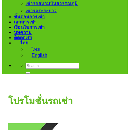
เช่ารถสนามบินสุวรรณภูมิ
เช่ารถระยะยาว
ขั้นตอนการเช่า
เอกสารเช่า
เงื่อนไขการเช่า
บทความ
ติดต่อเรา
ไทย
ไทย
English
โปรโมชั่นรถเช่า