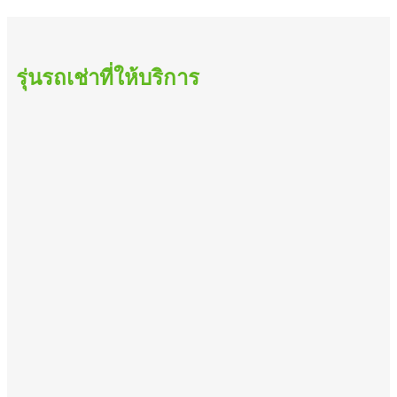
รุ่นรถเช่าที่ให้บริการ