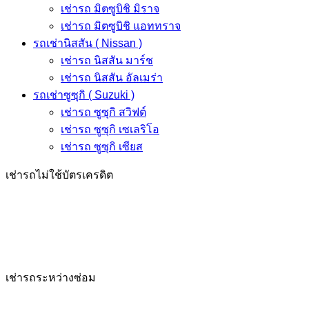
เช่ารถ มิตซูบิชิ มิราจ
เช่ารถ มิตซูบิชิ แอททราจ
รถเช่านิสสัน ( Nissan )
เช่ารถ นิสสัน มาร์ช
เช่ารถ นิสสัน อัลเมร่า
รถเช่าซูซุกิ ( Suzuki )
เช่ารถ ซูซุกิ สวิฟต์
เช่ารถ ซูซุกิ เซเลริโอ
เช่ารถ ซูซุกิ เซียส
เช่ารถไม่ใช้บัตรเครดิต
เช่ารถระหว่างซ่อม