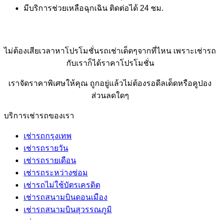
มีบริการช่วยเหลือฉุกเฉิน ติดต่อได้ 24 ชม.
ไม่ต้องเสียเวลาหาโปรโมชั่นรถเช่าเด็ดๆจากที่ไหน เพราะเช่ารถ
กับเราก็ได้ราคาโปรโมชั่น
เราจัดราคาพิเศษให้คุณ ถูกอยู่แล้วไม่ต้องรอดีลเด็ดหรือคูปอง
ส่วนลดใดๆ
บริการเช่ารถของเรา
เช่ารถกรุงเทพ
เช่ารถรายวัน
เช่ารถรายเดือน
เช่ารถระหว่างซ่อม
เช่ารถไม่ใช้บัตรเครดิต
เช่ารถสนามบินดอนเมือง
เช่ารถสนามบินสุวรรณภูมิ