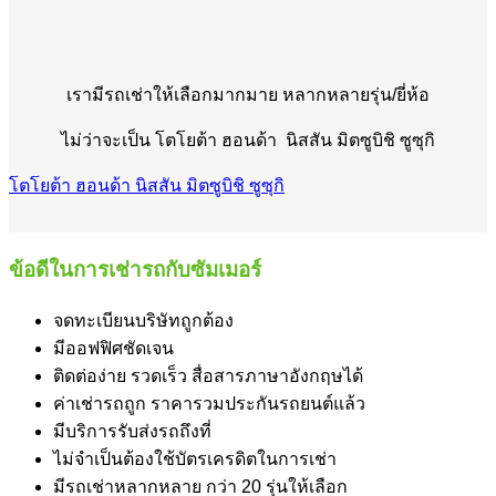
เรามีรถเช่าให้เลือกมากมาย หลากหลายรุ่น/ยี่ห้อ
ไม่ว่าจะเป็น โตโยต้า ฮอนด้า นิสสัน มิตซูบิชิ ซูซุกิ
โตโยต้า
ฮอนด้า
นิสสัน
มิตซูบิชิ
ซูซุกิ
ข้อดีในการเช่ารถกับซัมเมอร์
จดทะเบียนบริษัทถูกต้อง
มีออฟฟิศชัดเจน
ติดต่อง่าย รวดเร็ว สื่อสารภาษาอังกฤษได้
ค่าเช่ารถถูก ราคารวมประกันรถยนต์แล้ว
มีบริการรับส่งรถถึงที่
ไม่จำเป็นต้องใช้บัตรเครดิตในการเช่า
มีรถเช่าหลากหลาย กว่า 20 รุ่นให้เลือก