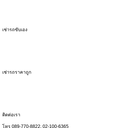
เช่ารถขับเอง
เช่ารถราคาถูก
ติดต่อเรา
โทร 089-770-8822, 02-100-6365