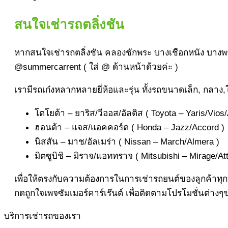
สนใจเช่ารถตลิ่งชัน
หากสนใจเช่ารถตลิ่งชัน คลองชักพระ บางเชือกหนัง บางพร
@summercarrent ( ใส่ @ ด้านหน้าด้วยค่ะ )
เรามีรถเก๋งหลากหลายยี่ห้อและรุ่น ทั้งรถขนาดเล็ก, กลาง,ให
โตโยต้า – ยาริส/วีออส/อัลติส ( Toyota – Yaris/Vios/A
ฮอนด้า – แจส/แอคคอร์ด ( Honda – Jazz/Accord )
นิสสัน – มาช/อัลเมร่า ( Nissan – March/Almera )
มิตซูบิชิ – มิราจ/แอททราจ ( Mitsubishi – Mirage/At
เพื่อให้ตรงกับความต้องการในการเช่ารถยนต์ของลูกค้าทุก
กดถูกใจเพจซัมเมอร์คาร์เร๊นต์ เพื่อติดตามโปรโมชั่นต่างๆข
บริการเช่ารถของเรา